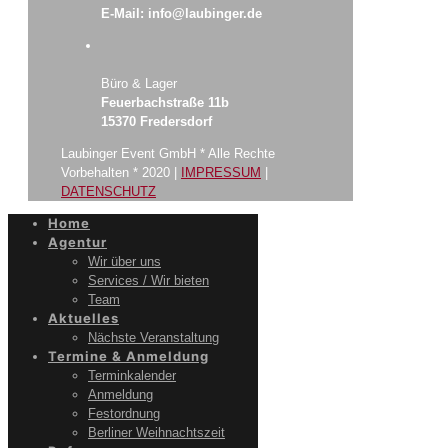
E-Mail: info@laubinger.de
Büro & Lager
Feuerbachstraße 11b
15370 Fredersdorf
Laubinger Event GmbH * Alle Rechte
Vorbehalten * 2020 |
IMPRESSUM
|
DATENSCHUTZ
Home
Agentur
Wir über uns
Services / Wir bieten
Team
Aktuelles
Nächste Veranstaltung
Termine & Anmeldung
Terminkalender
Anmeldung
Festordnung
Berliner Weihnachtszeit