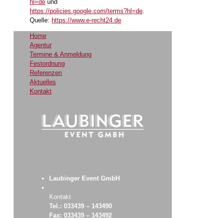
hl=de
und
https://policies.google.com/terms?hl=de
.
Quelle:
https://www.e-recht24.de
Home
Agentur
Termine & Anmeldung
Festordnung
Referenzen
Aktuelles
Kontakt
Laubinger Event GmbH
Kontakt
Tel.: 033439 – 143490
Fax: 033439 – 143492