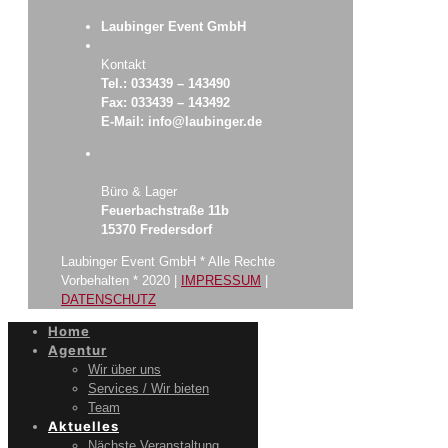
Laubinger Event GmbH
Kontakt
Tel.: 033439 – 143490
Fax: 033439 – 143492
E-Mail: info@laubinger.de
Büro & Lager
Feuerbachstraße 11b
15370 Fredersdorf
Laubinger Event GmbH * Alle Rechte
Vorbehalten * 2020 |
IMPRESSUM
|
DATENSCHUTZ
Home
Agentur
Wir über uns
Services / Wir bieten
Team
Aktuelles
Nächste Veranstaltung