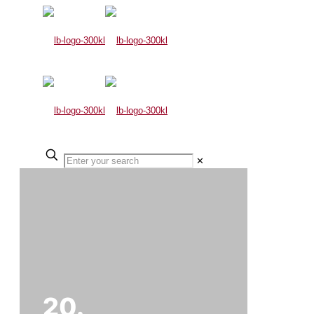
✕
20.