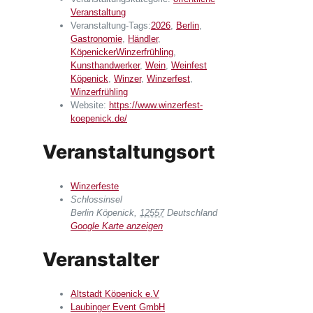
Veranstaltung
Veranstaltung-Tags:
2026
,
Berlin
,
Gastronomie
,
Händler
,
KöpenickerWinzerfrühling
,
Kunsthandwerker
,
Wein
,
Weinfest
Köpenick
,
Winzer
,
Winzerfest
,
Winzerfrühling
Website:
https://www.winzerfest-
koepenick.de/
Veranstaltungsort
Winzerfeste
Schlossinsel
Berlin Köpenick
,
12557
Deutschland
Google Karte anzeigen
Veranstalter
Altstadt Köpenick e.V
Laubinger Event GmbH