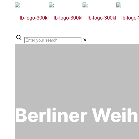
✕
Berliner Wei