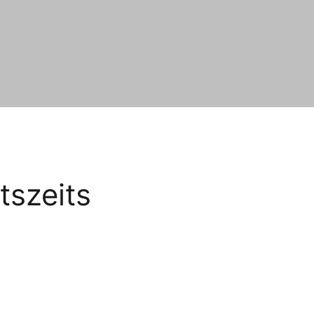
tszeits
n