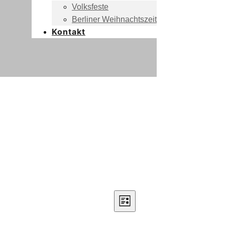
Volksfeste
Berliner Weihnachtszeit
Kontakt
Ansichte
Veranstaltung
Liste
Ansichten-