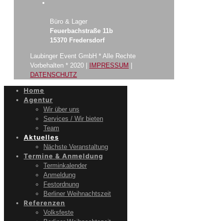
Büro & Lager
Feuerbachstraße 11b
15370 Fredersdorf
Laubinger Event GmbH * Alle Rechte
Vorbehalten * 2020 |
IMPRESSUM
|
DATENSCHUTZ
Home
Agentur
Wir über uns
Services / Wir bieten
Team
Aktuelles
Nächste Veranstaltung
Termine & Anmeldung
Terminkalender
Anmeldung
Festordnung
Berliner Weihnachtszeit
Referenzen
Volksfeste