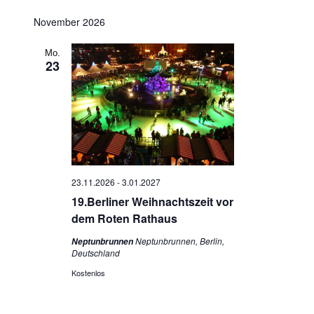
Ansichten-
Datum
Navigation
Navigation
November 2026
wählen.
Mo.
23
23.11.2026
-
3.01.2027
19.Berliner Weihnachtszeit vor
dem Roten Rathaus
Neptunbrunnen, Berlin,
Neptunbrunnen
Deutschland
Kostenlos