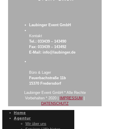
Laubinger Event GmbH
Kontakt
Tel.: 033439 – 143490
Fax: 033439 – 143492
E-Mail: info@laubinger.de
Büro & Lager
Feuerbachstraße 11b
15370 Fredersdorf
Laubinger Event GmbH * Alle Rechte
Vorbehalten * 2020 |
IMPRESSUM
|
DATENSCHUTZ
Home
Agentur
Wir über uns