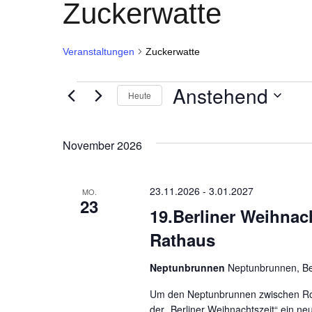
Zuckerwatte
Veranstaltungen
Zuckerwatte
Veranstaltungen
Anstehend
Heute
Datum
wählen.
November 2026
23.11.2026
-
3.01.2027
MO.
23
19.Berliner Weihnac
Rathaus
Neptunbrunnen
Neptunbrunnen, Be
Um den Neptunbrunnen zwischen Rot
der „Berliner Weihnachtszeit“ ein ne