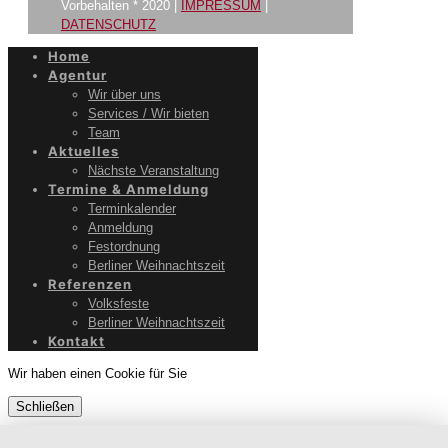
Vorbehalten * 2020 |
IMPRESSUM
|
DATENSCHUTZ
Home
Agentur
Wir über uns
Services / Wir bieten
Team
Aktuelles
Nächste Veranstaltung
Termine & Anmeldung
Terminkalender
Anmeldung
Festordnung
Berliner Weihnachtszeit
Referenzen
Volksfeste
Berliner Weihnachtszeit
Kontakt
Wir haben einen Cookie für Sie
Schließen