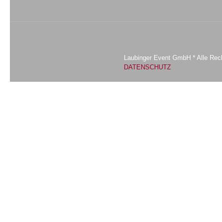
Laubinger Event GmbH * Alle Rech
DATENSCHUTZ