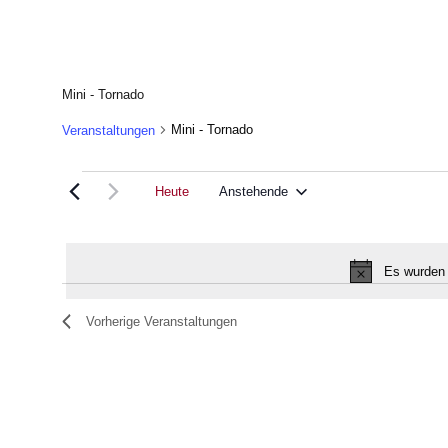
Mini - Tornado
Mini - Tornado
Veranstaltungen
Veranstaltungen
Heute
Anstehende
Datum
auswählen.
Es wurden 
List
Vorherige
Veranstaltungen
of
Veranstaltungen
in
Photo