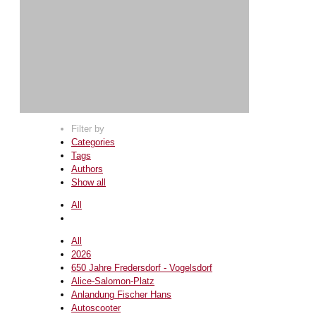
Filter by
Categories
Tags
Authors
Show all
All
All
2026
650 Jahre Fredersdorf - Vogelsdorf
Alice-Salomon-Platz
Anlandung Fischer Hans
Autoscooter