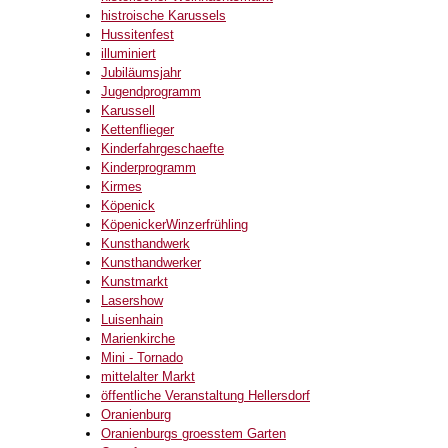
histroische Karussels
Hussitenfest
illuminiert
Jubiläumsjahr
Jugendprogramm
Karussell
Kettenflieger
Kinderfahrgeschaefte
Kinderprogramm
Kirmes
Köpenick
KöpenickerWinzerfrühling
Kunsthandwerk
Kunsthandwerker
Kunstmarkt
Lasershow
Luisenhain
Marienkirche
Mini - Tornado
mittelalter Markt
öffentliche Veranstaltung Hellersdorf
Oranienburg
Oranienburgs groesstem Garten