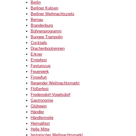
Berlin
Berliner Kulisen
Berliner Weihnachtszeits
Bernau
Brandenburg
Bühnenprogramm
Bungee Trampolin
Cocktails
Drachenbootrennen
Erkner
Erntefest
Festumzug
Feuerwerk
Finowfurt
fliegender Weihnachtsmarkt
Flößerfest
Fredersdorf-Vogelsdorf
Gastronomie
Glühwein
Händler
Händlermeile
Heimatfest
Helle Mitte
historischer Weihnachtsmarkt