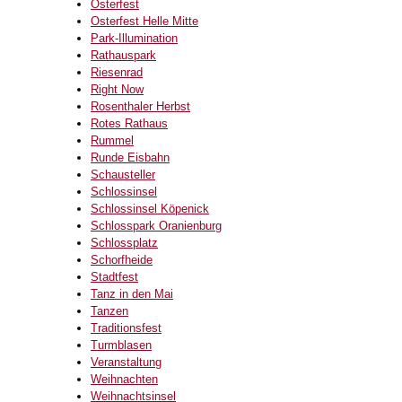
Osterfest
Osterfest Helle Mitte
Park-Illumination
Rathauspark
Riesenrad
Right Now
Rosenthaler Herbst
Rotes Rathaus
Rummel
Runde Eisbahn
Schausteller
Schlossinsel
Schlossinsel Köpenick
Schlosspark Oranienburg
Schlossplatz
Schorfheide
Stadtfest
Tanz in den Mai
Tanzen
Traditionsfest
Turmblasen
Veranstaltung
Weihnachten
Weihnachtsinsel