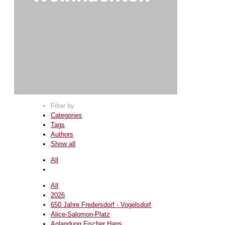
Filter by
Categories
Tags
Authors
Show all
All
All
2026
650 Jahre Fredersdorf - Vogelsdorf
Alice-Salomon-Platz
Anlandung Fischer Hans