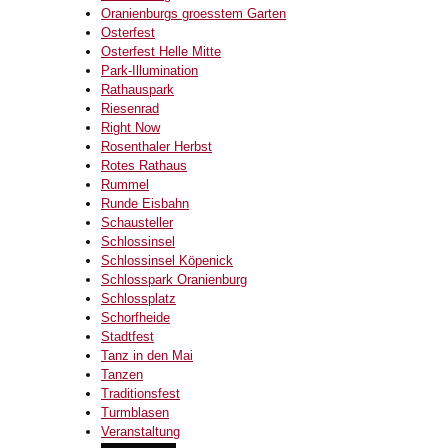
Oranienburgs groesstem Garten
Osterfest
Osterfest Helle Mitte
Park-Illumination
Rathauspark
Riesenrad
Right Now
Rosenthaler Herbst
Rotes Rathaus
Rummel
Runde Eisbahn
Schausteller
Schlossinsel
Schlossinsel Köpenick
Schlosspark Oranienburg
Schlossplatz
Schorfheide
Stadtfest
Tanz in den Mai
Tanzen
Traditionsfest
Turmblasen
Veranstaltung