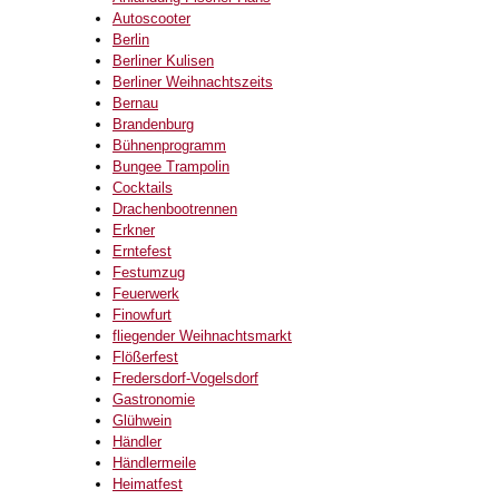
Autoscooter
Berlin
Berliner Kulisen
Berliner Weihnachtszeits
Bernau
Brandenburg
Bühnenprogramm
Bungee Trampolin
Cocktails
Drachenbootrennen
Erkner
Erntefest
Festumzug
Feuerwerk
Finowfurt
fliegender Weihnachtsmarkt
Flößerfest
Fredersdorf-Vogelsdorf
Gastronomie
Glühwein
Händler
Händlermeile
Heimatfest