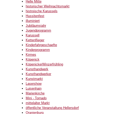
Helle Mitte
historischer Weihnachtsmarkt
histroische Karussels
Hussitenfest
illuminiert
Jubiläumsjahr
Jugendprogramm
Karussell
Kettenflieger
Kinderfahrgeschaefte
Kinderprogramm
Kirmes
Köpenick
KöpenickerWinzerfrühling
Kunsthandwerk
Kunsthandwerker
Kunstmarkt
Lasershow
Luisenhain
Marienkirche
Mini - Tornado
mittelalter Markt
öffentliche Veranstaltung Hellersdorf
Oranienburg