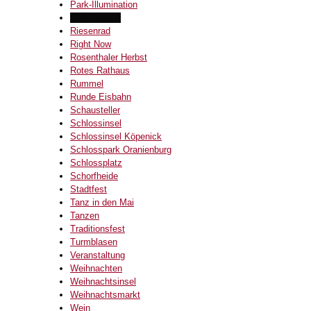
Park-Illumination
Rathauspark
Riesenrad
Right Now
Rosenthaler Herbst
Rotes Rathaus
Rummel
Runde Eisbahn
Schausteller
Schlossinsel
Schlossinsel Köpenick
Schlosspark Oranienburg
Schlossplatz
Schorfheide
Stadtfest
Tanz in den Mai
Tanzen
Traditionsfest
Turmblasen
Veranstaltung
Weihnachten
Weihnachtsinsel
Weihnachtsmarkt
Wein