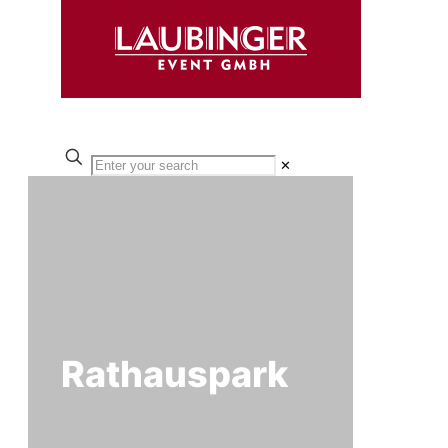
✕
Rathauspark