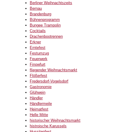
Berliner Weihnachtszeits
Bernau
Brandenburg
Bühnenprogramm
Bungee Trampolin
Cocktails
Drachenbootrennen
Erkner
Erntefest
Festumzug
Feuerwerk
Finowfurt
fliegender Weihnachtsmarkt
Flößerfest
Fredersdorf-Vogelsdorf
Gastronomie
Glühwein
Händler
Händlermeile
Heimatfest
Helle Mitte
historischer Weihnachtsmarkt
histroische Karussels
Hussitenfest