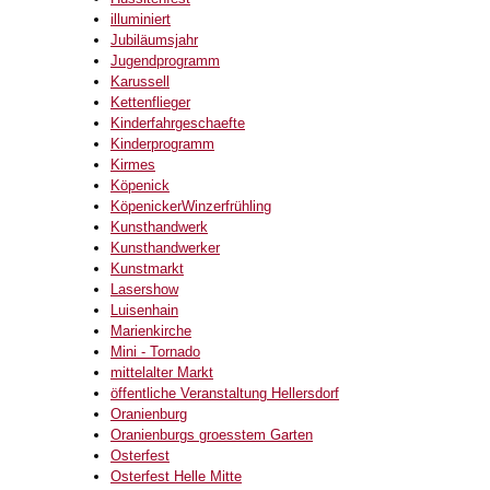
illuminiert
Jubiläumsjahr
Jugendprogramm
Karussell
Kettenflieger
Kinderfahrgeschaefte
Kinderprogramm
Kirmes
Köpenick
KöpenickerWinzerfrühling
Kunsthandwerk
Kunsthandwerker
Kunstmarkt
Lasershow
Luisenhain
Marienkirche
Mini - Tornado
mittelalter Markt
öffentliche Veranstaltung Hellersdorf
Oranienburg
Oranienburgs groesstem Garten
Osterfest
Osterfest Helle Mitte